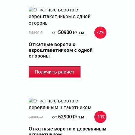
50900
от
₽/п.м.
-7%
54490 ₽
Откатные ворота с
евроштакетником с одной
стороны
Получить расчёт
52900
от
₽/п.м.
-11%
58900 ₽
Откатные ворота с деревянным
штакетником