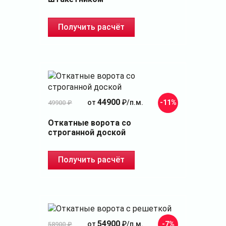
Получить расчёт
44900
от
₽/п.м.
-11%
49900 ₽
Откатные ворота со
строганной доской
Получить расчёт
54900
от
₽/п.м.
-7%
58900 ₽