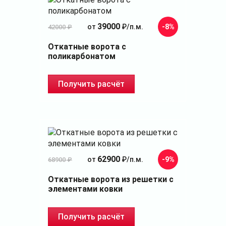
39000
от
₽/п.м.
-8%
42000 ₽
Откатные ворота с
поликарбонатом
Получить расчёт
62900
от
₽/п.м.
-9%
68900 ₽
Откатные ворота из решетки с
элементами ковки
Получить расчёт